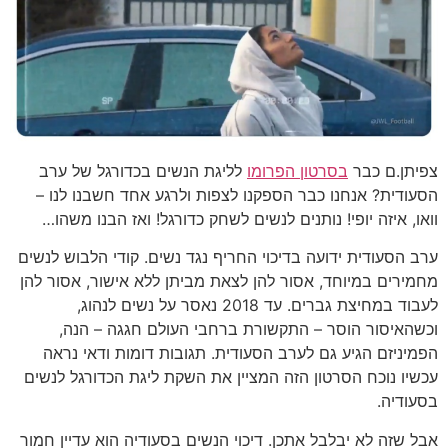
צפיתן.ם כבר
בסרטון הפרומו
לליגת הנשים בכדורגל של ערב
הסעודית? אנחנו כבר הספקנו לצפות ולרגע אחד חשבנו לנו –
וואו, איזה יופי! נותנים לנשים לשחק כדורגל! ואז הבנו משהו…
ערב הסעודית ידועה בדיכוי החריף נגד נשים. קודי הלבוש לנשים
מחמירים במיוחד, אסור להן לצאת מביתן ללא אישור, אסור להן
לעבוד במחיצת גברים. עד 2018 נאסר על נשים לנהוג,
וכשהאיסור הוסר – התקשורת ברחבי העולם חגגה – הנה,
הפמיניזם הגיע גם לערב הסעודית. תגובות דומות ודאי נראה
עכשיו נוכח הסרטון הזה המציין את השקת ליגת הכדורגל לנשים
בסעודיה.
אבל שזה לא יבלבל אתכן. דיכוי הנשים בסעודיה הוא עדיין חמור