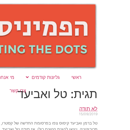
ראשי
גליונות קודמים
מי אנחנ
תגית: טל ואביעד
צרו קשר
לא תודה
15/09/2019
טל ברמן ואביעד קיסוס צפו בפרסומת החדשה של קסטרו, ב
פרובוקציה, ויצאו להגנת הנשים כולן. אז תודה טל ואביעד, 