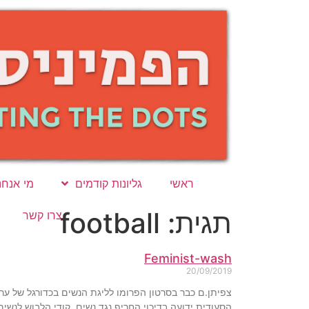
ראשי
גליונות קודמים
מי אנחנ
תגית: football
צרו קשר
Feminist-wash
20/09/2019
צפיתן.ם כבר בסרטון הפרומו לליגת הנשים בכדורגל של ערב 
הסעודית ידועה בדיכוי החריף נגד נשים. קודי הלבוש לנשי