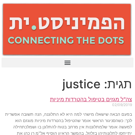
תגית: justice
צה"ל מגזים בטיפול בהטרדות מיניות
02/09/2019
בפעם הבאה שישאלו מישהי למה היא לא התלוננה, הנה תשובה אפשרית
לכך: כשהסניגור הראשי אומר שהטיפול בהטרדות מיניות מוגזם הוא
למעשה אומר שלמתלוננות אין מרחב בטוח להתלונן בו ושמלכתחילה
יתייחסו לתלונותיהן בזלזול. בהמשך הראיון הוסיף אל"מ רן כהן את