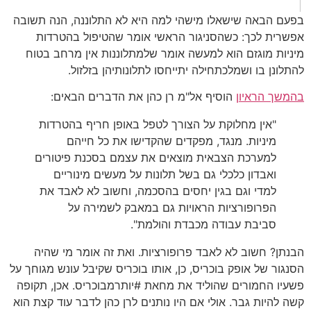
בפעם הבאה שישאלו מישהי למה היא לא התלוננה, הנה תשובה
אפשרית לכך: כשהסניגור הראשי אומר שהטיפול בהטרדות
מיניות מוגזם הוא למעשה אומר שלמתלוננות אין מרחב בטוח
להתלונן בו ושמלכתחילה יתייחסו לתלונותיהן בזלזול.
בהמשך הראיון
הוסיף אל"מ רן כהן את הדברים הבאים:
"אין מחלוקת על הצורך לטפל באופן חריף בהטרדות
מיניות. מנגד, מפקדים שהקדישו את כל חייהם
למערכת הצבאית מוצאים את עצמם בסכנת פיטורים
ואבדון כלכלי גם בשל תלונות על מעשים מינוריים
למדי וגם בגין יחסים בהסכמה, וחשוב לא לאבד את
הפרופורציות הראויות גם במאבק לשמירה על
סביבת עבודה מכבדת והולמת".
הבנתן? חשוב לא לאבד פרופורציות. ואת זה אומר מי שהיה
הסנגור של אופק בוכריס, כן, אותו בוכריס שקיבל עונש מגוחך על
פשעיו החמורים שהוליד את מחאת #יותרמבוכריס. אכן, תקופה
קשה להיות גבר. אולי אם היו נותנים לרן כהן לדבר עוד קצת הוא