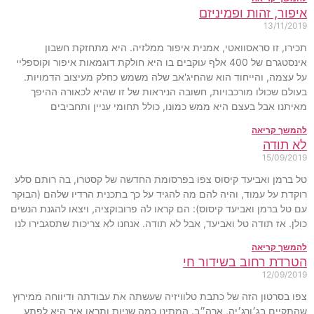
איפור, זהות ופמיניזם
13/11/2019
תכירו, זו סראסוואטי, אמנית איפור ממלזיה. היא מתחזקת חשבון
אינסטגרם של 400 אלף עוקבים בו היא חולקת דוגמאות איפור וקוספליי
על עצמה, והייחוד הוא שהחיג'אב שלה משמש כחלק מעיצוב הדמויות.
בעולם שכולו מורכבויות, חשובה הניראות של זו שהיא לכאורה ההיפך
מאיתנו אבל בעצם היא ממש כמונו, כולל תחומי עניין ותחביבים
להמשך קריאה
לא תודה
15/09/2019
טל ברמן ואביעד קיסוס צפו בפרסומת החדשה של קסטרו, בה רותם סלע
רוקדת על עמוד, והיה להם מה להגיד על כך בתכנית הרדיו שלהם (הבוקר
עם טל ברמן ואביעד קיסוס): הם קראו לה פרובוקציה, ויצאו להגנת הנשים
כולן. אז תודה טל ואביעד, אבל לא תודה. אנחנו לא צריכות שתסגבירו לנו
להמשך קריאה
הטרדת רחוב בשידור חי
12/09/2019
צפו בסרטון הזה של כתבת טלוויזיה שעשתה את עבודתה ודיווחה ממירוץ
שהתקיים בג׳ורג׳יה, ארה״ב. המתינו כמה שניות ותראו איך היא לפתע