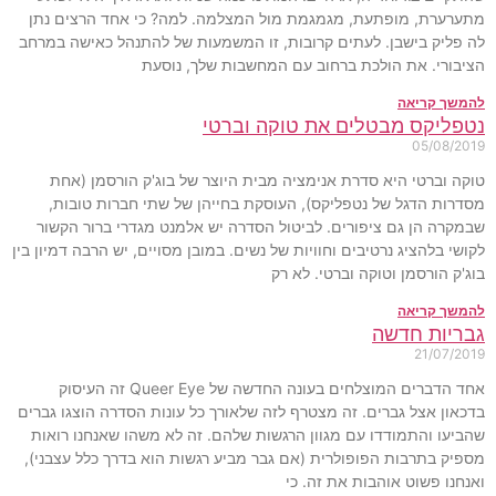
מתערערת, מופתעת, מגמגמת מול המצלמה. למה? כי אחד הרצים נתן
לה פליק בישבן. לעתים קרובות, זו המשמעות של להתנהל כאישה במרחב
הציבורי. את הולכת ברחוב עם המחשבות שלך, נוסעת
להמשך קריאה
נטפליקס מבטלים את טוקה וברטי
05/08/2019
טוקה וברטי היא סדרת אנימציה מבית היוצר של בוג'ק הורסמן (אחת
מסדרות הדגל של נטפליקס), העוסקת בחייהן של שתי חברות טובות,
שבמקרה הן גם ציפורים. לביטול הסדרה יש אלמנט מגדרי ברור הקשור
לקושי בלהציג נרטיבים וחוויות של נשים. במובן מסויים, יש הרבה דמיון בין
בוג'ק הורסמן וטוקה וברטי. לא רק
להמשך קריאה
גבריות חדשה
21/07/2019
אחד הדברים המוצלחים בעונה החדשה של Queer Eye זה העיסוק
בדכאון אצל גברים. זה מצטרף לזה שלאורך כל עונות הסדרה הוצגו גברים
שהביעו והתמודדו עם מגוון הרגשות שלהם. זה לא משהו שאנחנו רואות
מספיק בתרבות הפופולרית (אם גבר מביע רגשות הוא בדרך כלל עצבני),
ואנחנו פשוט אוהבות את זה. כי