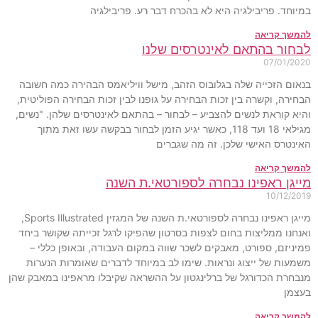
במיוחד. פריבילגיה היא לא בהכרח דבר רע. פריבילגיה
להמשך קריאה
לבחור בהתאם לאינטרסים שלנו
07/01/2020
בנאום הזכייה שלה בגלובוס הזהב, מישל וויליאמס הבהירה כמה חשובה
הבחירה, וקשרה בין זכות הבחירה על גופנו לבין זכות הבחירה הפוליטית,
והיא קוראת לנשים להצביע – לבחור – בהתאם לאינטרסים שלהן. "נשים,
מגילאי 18 ועד 118, כאשר יגיע הזמן לבחור בבקשה עשו זאת מתוך
האינטרס האישי שלכן. זה מה שגברים
להמשך קריאה
מייגן ראפינו נבחרה לספורטאי.ת השנה
10/12/2019
מייגן ראפינו נבחרה לספורטאי.ת השנה של המגזין Sports Illustrated,
ואנחנו ממליצות בחום לצפות בסרטון שהפיקו לרגל זכייתה שקושר ביחד
פמיניזם, ספורט, מאבקים לשכר שווה במקום העבודה, ובאופן כללי –
משמעות של ייצוג ונראות. שימו לב במיוחד לדברים שאומרות הנערות
מנבחרת הכדורגל של ברלינגטון על ההשראה שקיבלו מראפינו במאבק שהן
בעצמן
להמשך קריאה